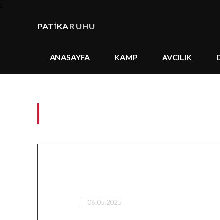
PATİKA
RUHU
ANASAYFA
KAMP
AVCILIK
Tag:
Adana doğa tati
Balık Avı Teknikleri: Spin, 
Olta ile Doğada Ustalık
AVCILIK
06.05.2025