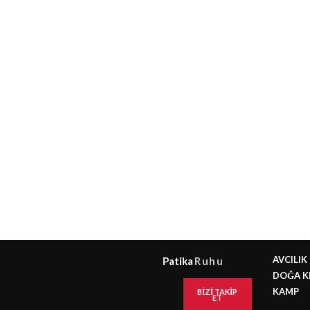
AVCILIK
Patika
Ruhu
DOĞA K
KAMP
BIZI TAKIP
ET