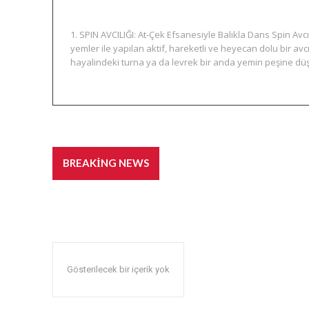
1. SPIN AVCILIĞI: At-Çek Efsanesiyle Balıkla Dans Spin Avcılı
yemler ile yapılan aktif, hareketli ve heyecan dolu bir avcı
hayalindeki turna ya da levrek bir anda yemin peşine düşer
Balık Avı Teknikleri: Spin, 
BREAKING NEWS
Gösterilecek bir içerik yok