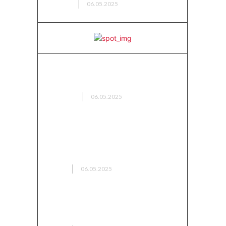
AVCILIK
06.05.2025
Doğanın Gizemli Hazinesi: Bitki
Keşifleriyle Doğada Yolculuk
BİTKİLER
06.05.2025
Bolu’da Kamp Yapılacak En
Güzel Yerler (2025 Güncel
Liste)
KAMP
06.05.2025
Bitlis Kamp Alanları – Dağların
Arasında Saklı Bir Cennet