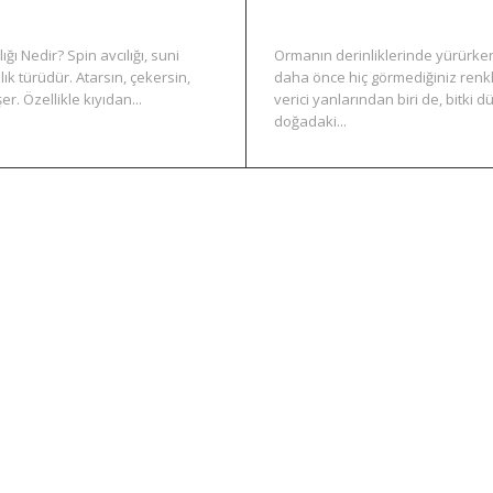
ğı Nedir? Spin avcılığı, suni
Ormanın derinliklerinde yürürken
lık türüdür. Atarsın, çekersin,
daha önce hiç görmediğiniz renk
. Özellikle kıyıdan...
verici yanlarından biri de, bitki d
doğadaki...
LRF ve Yemli Olta ile Doğada Ustalık