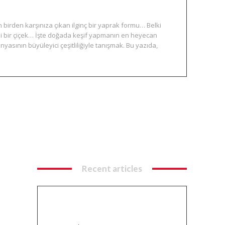
 birden karşınıza çıkan ilginç bir yaprak formu… Belki
li bir çiçek… İşte doğada keşif yapmanın en heyecan
ünyasının büyüleyici çeşitliliğiyle tanışmak. Bu yazıda,
Recent articles
Balık Avı Teknikleri: Spin, LRF ve
Yemli Olta ile Doğada Ustalık