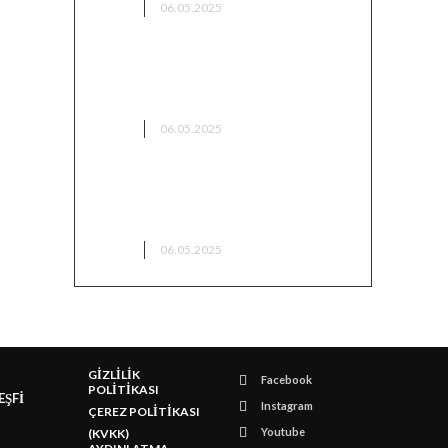
KAMP
06.05.2025
Bingöl Kamp Alanları – Doğayla
İç İçe Sessiz Bir Kaçamak
KAMP
06.05.2025
Bilecik’te Kamp Yapılacak
Yerler
KAMP
06.05.2025
GİZLİLİK
Facebook
POLİTİKASI
EŞFİ
Instagram
ÇEREZ POLİTİKASI
Youtube
(KVKK)