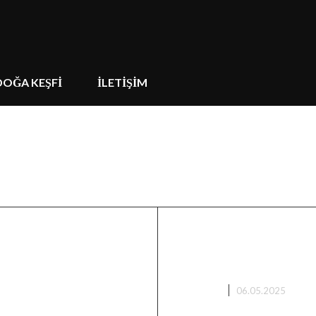
DOĞA KEŞFİ
İLETİŞİM
li
LRF ve Yemli
Doğanın Gizemli
Keşifleriyle Do
BİTKİLER
06.05.2025