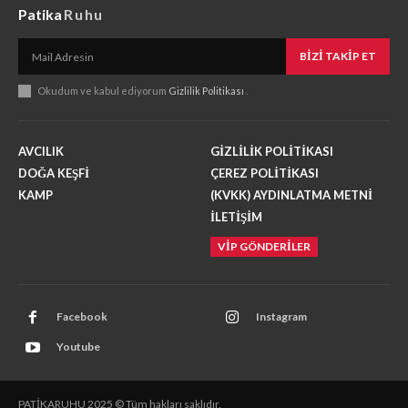
Patika
Ruhu
BIZI TAKIP ET
Okudum ve kabul ediyorum
Gizlilik Politikası
.
AVCILIK
GİZLİLİK POLİTİKASI
DOĞA KEŞFİ
ÇEREZ POLİTİKASI
KAMP
(KVKK) AYDINLATMA METNİ
İLETİŞİM
VİP GÖNDERİLER
Facebook
Instagram
Youtube
PATİKARUHU 2025 © Tüm hakları saklıdır.