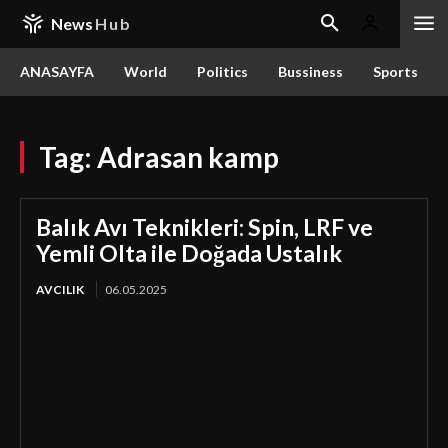
News
Hub
ANASAYFA
World
Politics
Bussiness
Sports
Tag:
Adrasan kamp
Balık Avı Teknikleri: Spin, LRF ve
Yemli Olta ile Doğada Ustalık
AVCILIK
06.05.2025