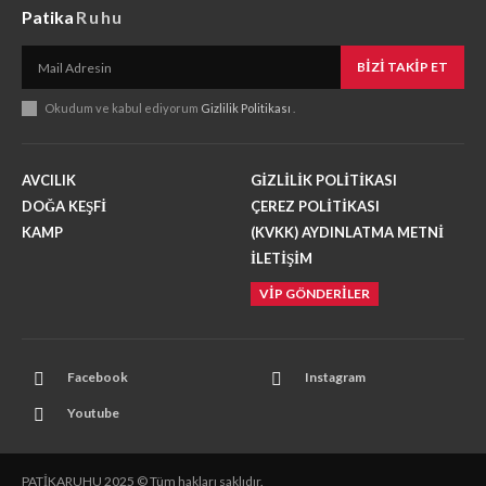
Patika
Ruhu
BIZI TAKIP ET
Okudum ve kabul ediyorum
Gizlilik Politikası
.
AVCILIK
GİZLİLİK POLİTİKASI
DOĞA KEŞFİ
ÇEREZ POLİTİKASI
KAMP
(KVKK) AYDINLATMA METNİ
İLETİŞİM
VİP GÖNDERİLER
Facebook
Instagram
Youtube
PATİKARUHU 2025 © Tüm hakları saklıdır.