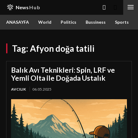
News
Hub
ANASAYFA
World
Politics
Bussiness
Sports
Tag:
Afyon doğa tatili
Balık Avı Teknikleri: Spin, LRF ve
Yemli Olta ile Doğada Ustalık
AVCILIK
06.05.2025