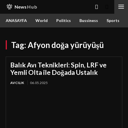
News
Hub
ANASAYFA
World
Politics
Bussiness
Sports
Tag:
Afyon doğa yürüyüşü
Balık Avı Teknikleri: Spin, LRF ve
Yemli Olta ile Doğada Ustalık
AVCILIK
06.05.2025