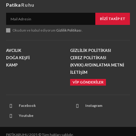
Patika
Ruhu
BIZI TAKIP ET
Okudum ve kabul ediyorum
Gizlilik Politikası
.
AVCILIK
GİZLİLİK POLİTİKASI
DOĞA KEŞFİ
ÇEREZ POLİTİKASI
KAMP
(KVKK) AYDINLATMA METNİ
İLETİŞİM
VİP GÖNDERİLER
Facebook
Instagram
Youtube
PATİKARUHU 2025 © Tüm hakları saklıdır.