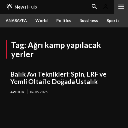
News
Hub
ANASAYFA
World
Politics
Bussiness
Sports
Tag:
Ağrı kamp yapılacak
yerler
Balık Avı Teknikleri: Spin, LRF ve
Yemli Olta ile Doğada Ustalık
AVCILIK
06.05.2025