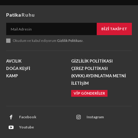
Patika
Ruhu
BIZI TAKIP ET
Okudum ve kabul ediyorum
Gizlilik Politikası
.
AVCILIK
GİZLİLİK POLİTİKASI
DOĞA KEŞFİ
ÇEREZ POLİTİKASI
KAMP
(KVKK) AYDINLATMA METNİ
İLETİŞİM
VİP GÖNDERİLER
Facebook
Instagram
Youtube