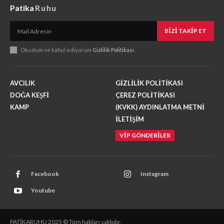
Patika
Ruhu
BIZI TAKIP ET
Okudum ve kabul ediyorum
Gizlilik Politikası
.
AVCILIK
GİZLİLİK POLİTİKASI
DOĞA KEŞFİ
ÇEREZ POLİTİKASI
KAMP
(KVKK) AYDINLATMA METNİ
İLETİŞİM
VİP GÖNDERİLER
Facebook
Instagram
Youtube
PATİKARUHU 2025 © Tüm hakları saklıdır.