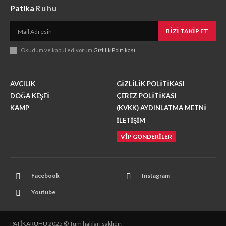
Patika
Ruhu
BIZI TAKIP ET
Okudum ve kabul ediyorum
Gizlilik Politikası
.
AVCILIK
GİZLİLİK POLİTİKASI
DOĞA KEŞFİ
ÇEREZ POLİTİKASI
KAMP
(KVKK) AYDINLATMA METNİ
İLETİŞİM
VİP GÖNDERİLER
Facebook
Instagram
Youtube
PATİKARUHU 2025 © Tüm hakları saklıdır.