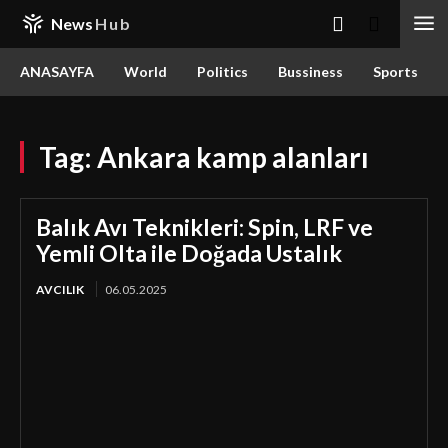
News
Hub
ANASAYFA
World
Politics
Bussiness
Sports
Tag:
Ankara kamp alanları
Balık Avı Teknikleri: Spin, LRF ve
Yemli Olta ile Doğada Ustalık
AVCILIK
06.05.2025