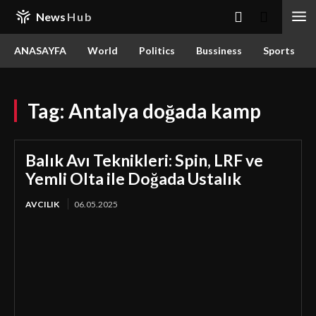
News
Hub
ANASAYFA
World
Politics
Bussiness
Sports
Tag:
Antalya doğada kamp
Balık Avı Teknikleri: Spin, LRF ve
Yemli Olta ile Doğada Ustalık
AVCILIK
06.05.2025