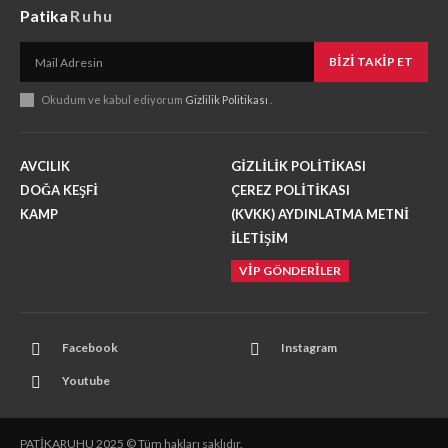
Patika
Ruhu
BIZI TAKIP ET
Okudum ve kabul ediyorum
Gizlilik Politikası
.
AVCILIK
GİZLİLİK POLİTİKASI
DOĞA KEŞFİ
ÇEREZ POLİTİKASI
KAMP
(KVKK) AYDINLATMA METNİ
İLETİŞİM
VİP GÖNDERİLER
Facebook
Instagram
Youtube
PATİKARUHU 2025 © Tüm hakları saklıdır.