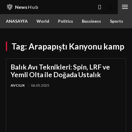
News
Hub
ANASAYFA
World
Politics
Bussiness
Sports
Tag:
Arapapıştı Kanyonu kamp
Balık Avı Teknikleri: Spin, LRF ve
Yemli Olta ile Doğada Ustalık
AVCILIK
06.05.2025