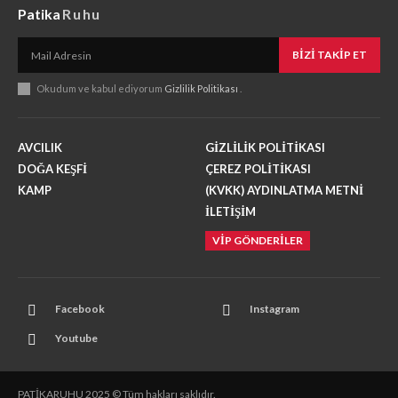
Patika
Ruhu
BIZI TAKIP ET
Okudum ve kabul ediyorum
Gizlilik Politikası
.
AVCILIK
GİZLİLİK POLİTİKASI
DOĞA KEŞFİ
ÇEREZ POLİTİKASI
KAMP
(KVKK) AYDINLATMA METNİ
İLETİŞİM
VİP GÖNDERİLER
Facebook
Instagram
Youtube
PATİKARUHU 2025 © Tüm hakları saklıdır.