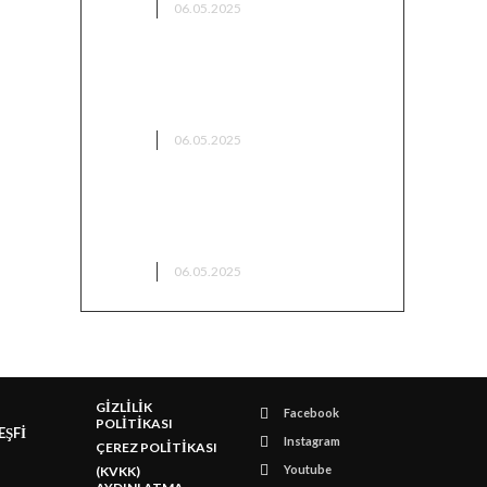
KAMP
06.05.2025
Bingöl Kamp Alanları – Doğayla
İç İçe Sessiz Bir Kaçamak
KAMP
06.05.2025
Bilecik’te Kamp Yapılacak
Yerler
KAMP
06.05.2025
GİZLİLİK
Facebook
POLİTİKASI
EŞFİ
Instagram
ÇEREZ POLİTİKASI
Youtube
(KVKK)