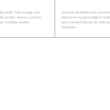
ğı Nedir? Spin avcılığı, suni
Ormanın derinliklerinde yürürken
lık türüdür. Atarsın, çekersin,
daha önce hiç görmediğiniz renk
. Özellikle kıyıdan...
verici yanlarından biri de, bitki d
doğadaki...
LRF ve Yemli Olta ile Doğada Ustalık