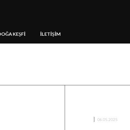
DOĞA KEŞFİ
İLETİŞİM
rüyüşü
LRF ve Yemli
Doğanın Gizemli
Keşifleriyle Do
BİTKİLER
06.05.2025