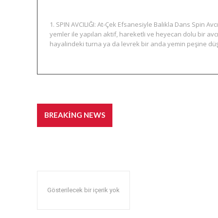
1. SPIN AVCILIĞI: At-Çek Efsanesiyle Balıkla Dans Spin Avcılı
yemler ile yapılan aktif, hareketli ve heyecan dolu bir avcı
hayalindeki turna ya da levrek bir anda yemin peşine düşer
Balık Avı Teknikleri: Spin, 
BREAKING NEWS
Gösterilecek bir içerik yok