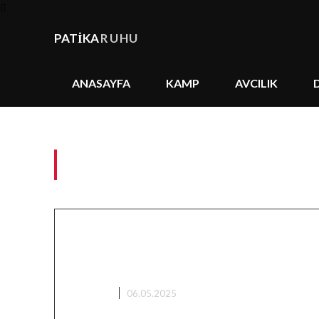
PATİKA
RUHU
ANASAYFA
KAMP
AVCILIK
Tag:
bingöl doğa yü
Balık Avı Teknikleri: Spin, 
Olta ile Doğada Ustalık
AVCILIK
06.05.2025