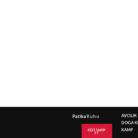
AVCILIK
Patika
Ruhu
DOĞA K
KAMP
BIZI TAKIP
ET