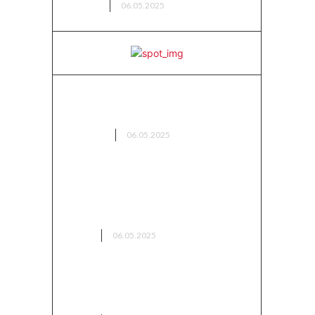
AVCILIK
06.05.2025
Doğanın Gizemli Hazinesi: Bitki
Keşifleriyle Doğada Yolculuk
BİTKİLER
06.05.2025
Bolu’da Kamp Yapılacak En
Güzel Yerler (2025 Güncel
Liste)
KAMP
06.05.2025
Bitlis Kamp Alanları – Dağların
Arasında Saklı Bir Cennet