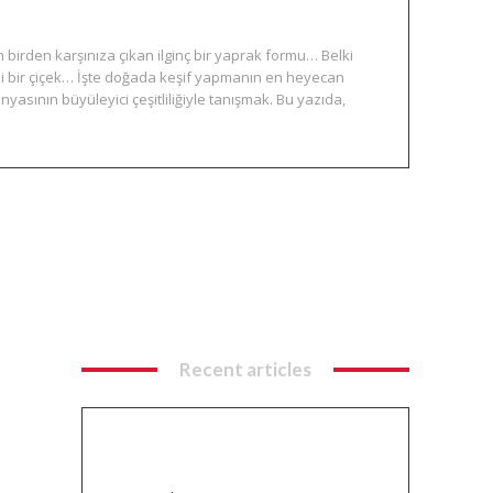
 birden karşınıza çıkan ilginç bir yaprak formu… Belki
li bir çiçek… İşte doğada keşif yapmanın en heyecan
ünyasının büyüleyici çeşitliliğiyle tanışmak. Bu yazıda,
Recent articles
Balık Avı Teknikleri: Spin, LRF ve
Yemli Olta ile Doğada Ustalık