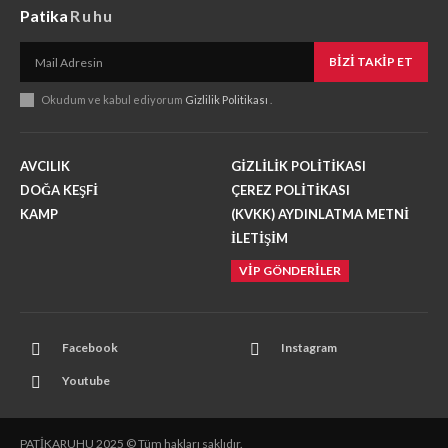
Patika
Ruhu
BIZI TAKIP ET
Okudum ve kabul ediyorum
Gizlilik Politikası
.
AVCILIK
GİZLİLİK POLİTİKASI
DOĞA KEŞFİ
ÇEREZ POLİTİKASI
KAMP
(KVKK) AYDINLATMA METNİ
İLETİŞİM
VİP GÖNDERİLER
Facebook
Instagram
Youtube
PATİKARUHU 2025 © Tüm hakları saklıdır.