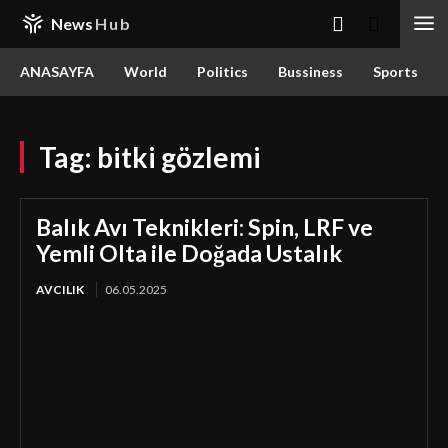
News
Hub
ANASAYFA
World
Politics
Bussiness
Sports
Tag:
bitki gözlemi
Balık Avı Teknikleri: Spin, LRF ve
Yemli Olta ile Doğada Ustalık
AVCILIK
06.05.2025