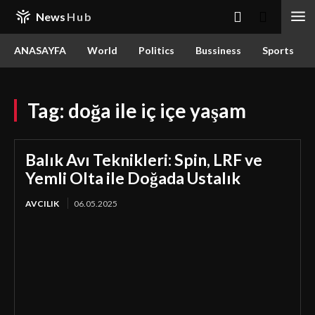
News
Hub
ANASAYFA
World
Politics
Bussiness
Sports
Tag:
doğa ile iç içe yaşam
Balık Avı Teknikleri: Spin, LRF ve
Yemli Olta ile Doğada Ustalık
AVCILIK
06.05.2025