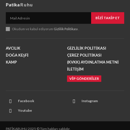
Patika
Ruhu
BIZI TAKIP ET
Okudum ve kabul ediyorum
Gizlilik Politikası
.
AVCILIK
GİZLİLİK POLİTİKASI
DOĞA KEŞFİ
ÇEREZ POLİTİKASI
KAMP
(KVKK) AYDINLATMA METNİ
İLETİŞİM
VİP GÖNDERİLER
Facebook
Instagram
Youtube
PATİKARUHU 2025 © Tüm hakları saklıdır.