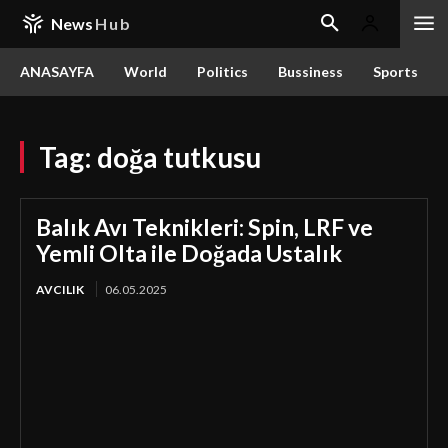
News
Hub
ANASAYFA
World
Politics
Bussiness
Sports
Tag:
doğa tutkusu
Balık Avı Teknikleri: Spin, LRF ve
Yemli Olta ile Doğada Ustalık
AVCILIK
06.05.2025