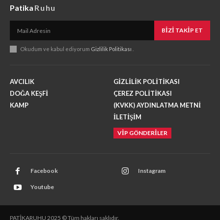
Patika
Ruhu
BIZI TAKIP ET
Okudum ve kabul ediyorum
Gizlilik Politikası
.
AVCILIK
GİZLİLİK POLİTİKASI
DOĞA KEŞFİ
ÇEREZ POLİTİKASI
KAMP
(KVKK) AYDINLATMA METNİ
İLETİŞİM
VİP GÖNDERİLER
Facebook
Instagram
Youtube
PATİKARUHU 2025 © Tüm hakları saklıdır.