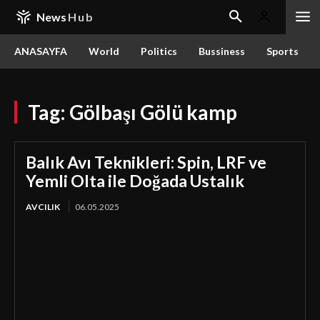
News
Hub
ANASAYFA
World
Politics
Bussiness
Sports
Tag:
Gölbaşı Gölü kamp
Balık Avı Teknikleri: Spin, LRF ve
Yemli Olta ile Doğada Ustalık
AVCILIK
06.05.2025