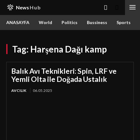
News
Hub
ANASAYFA
World
Politics
Bussiness
Sports
Tag:
Harşena Dağı kamp
Balık Avı Teknikleri: Spin, LRF ve
Yemli Olta ile Doğada Ustalık
AVCILIK
06.05.2025