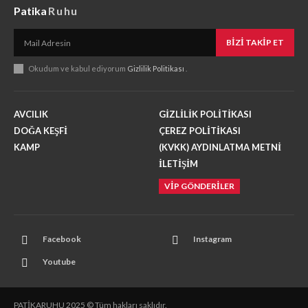
Patika
Ruhu
BIZI TAKIP ET
Okudum ve kabul ediyorum
Gizlilik Politikası
.
AVCILIK
GİZLİLİK POLİTİKASI
DOĞA KEŞFİ
ÇEREZ POLİTİKASI
KAMP
(KVKK) AYDINLATMA METNİ
İLETİŞİM
VİP GÖNDERİLER
Facebook
Instagram
Youtube
PATİKARUHU 2025 © Tüm hakları saklıdır.