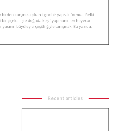
 birden karşınıza çıkan ilginç bir yaprak formu… Belki
li bir çiçek… İşte doğada keşif yapmanın en heyecan
ünyasının büyüleyici çeşitliliğiyle tanışmak. Bu yazıda,
Recent articles
Balık Avı Teknikleri: Spin, LRF ve
Yemli Olta ile Doğada Ustalık