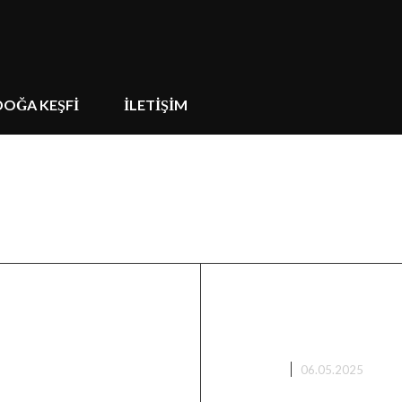
DOĞA KEŞFİ
İLETİŞİM
 kamp
LRF ve Yemli
Doğanın Gizemli
Keşifleriyle Do
BİTKİLER
06.05.2025