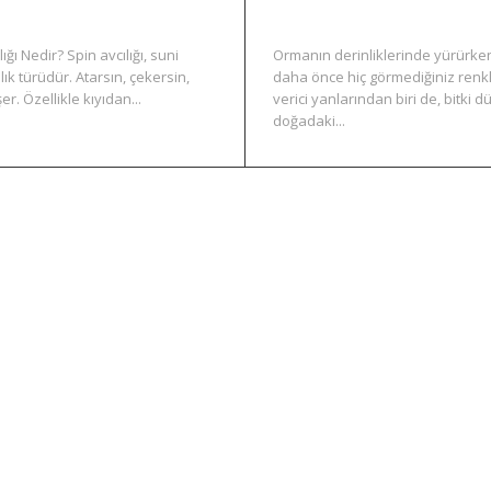
ğı Nedir? Spin avcılığı, suni
Ormanın derinliklerinde yürürken
lık türüdür. Atarsın, çekersin,
daha önce hiç görmediğiniz renk
. Özellikle kıyıdan...
verici yanlarından biri de, bitki d
doğadaki...
LRF ve Yemli Olta ile Doğada Ustalık