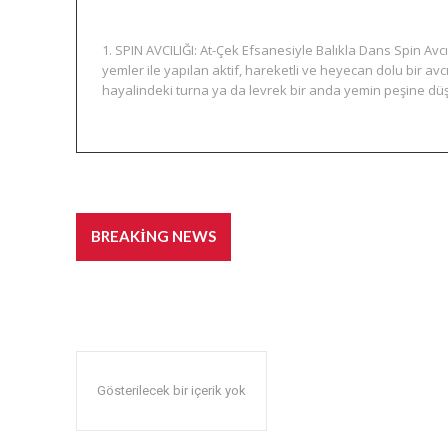
1. SPIN AVCILIĞI: At-Çek Efsanesiyle Balıkla Dans Spin Avcılı
yemler ile yapılan aktif, hareketli ve heyecan dolu bir avcı
hayalindeki turna ya da levrek bir anda yemin peşine düşer
Balık Avı Teknikleri: Spin, 
BREAKING NEWS
Gösterilecek bir içerik yok