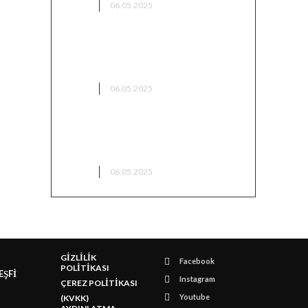
KAMP
06.05.2025
Bingöl Kamp Alanları – Doğayla
İç İçe Sessiz Bir Kaçamak
KAMP
06.05.2025
Bilecik’te Kamp Yapılacak
Yerler
KAMP
06.05.2025
GİZLİLİK
Facebook
POLİTİKASI
EŞFİ
Instagram
ÇEREZ POLİTİKASI
Youtube
(KVKK)