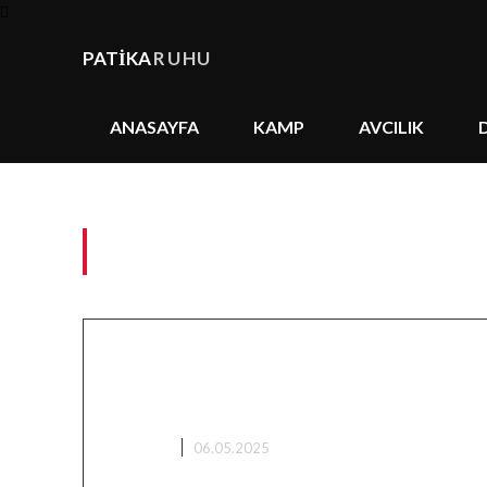
PATİKA
RUHU
ANASAYFA
KAMP
AVCILIK
Tag:
Karagöl Çubuk
Balık Avı Teknikleri: Spin, 
Olta ile Doğada Ustalık
AVCILIK
06.05.2025