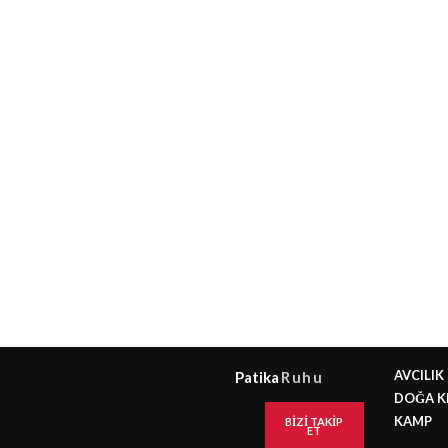
AVCILIK
Patika
Ruhu
DOĞA K
KAMP
BIZI TAKIP
ET