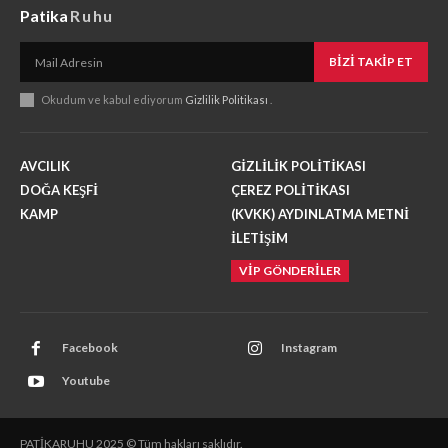
Patika
Ruhu
BIZI TAKIP ET
Okudum ve kabul ediyorum
Gizlilik Politikası
.
AVCILIK
GİZLİLİK POLİTİKASI
DOĞA KEŞFİ
ÇEREZ POLİTİKASI
KAMP
(KVKK) AYDINLATMA METNİ
İLETİŞİM
VİP GÖNDERİLER
Facebook
Instagram
Youtube
PATİKARUHU 2025 © Tüm hakları saklıdır.