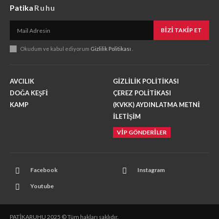
Patika
Ruhu
BIZI TAKIP ET
Okudum ve kabul ediyorum
Gizlilik Politikası
.
AVCILIK
GİZLİLİK POLİTİKASI
DOĞA KEŞFİ
ÇEREZ POLİTİKASI
KAMP
(KVKK) AYDINLATMA METNİ
İLETİŞİM
VİP GÖNDERİLER
Facebook
Instagram
Youtube
PATİKARUHU 2025 © Tüm hakları saklıdır.