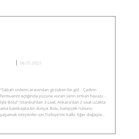
Bolu’da Kamp Yapılacak En
Güzel Yerler (2025 Güncel
Liste)
KAMP
06.05.2025
“Sabah sislerin arasından gözüken bir göl… Çadırın
fermuarını açtığında yüzüne vuran serin orman havası…
İşte Bolu!” İstanbul’dan 3 saat, Ankara’dan 2 saat uzakta
ama bambaşka bir dünya. Bolu, kampçılık ruhunu
yaşamak isteyenler için Türkiye’nin kalbi. Eğer doğayla...