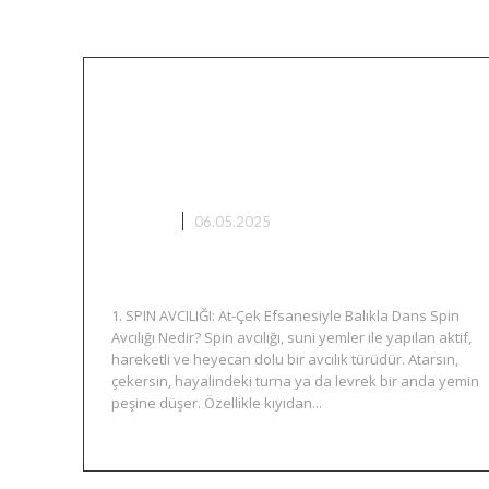
Balık Avı Teknikleri: Spin,
LRF ve Yemli Olta ile
Doğada Ustalık
AVCILIK
06.05.2025
1. SPIN AVCILIĞI: At-Çek Efsanesiyle Balıkla Dans Spin
Avcılığı Nedir? Spin avcılığı, suni yemler ile yapılan aktif,
hareketli ve heyecan dolu bir avcılık türüdür. Atarsın,
çekersin, hayalindeki turna ya da levrek bir anda yemin
peşine düşer. Özellikle kıyıdan...