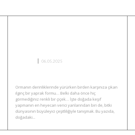
Doğanın Gizemli Hazinesi:
Bitki Keşifleriyle Doğada
Yolculuk
BİTKİLER
06.05.2025
Ormanın derinliklerinde yürürken birden karşınıza çıkan
ilginç bir yaprak formu… Belki daha önce hiç
görmediğiniz renkli bir çiçek… İşte doğada keşif
yapmanın en heyecan verici yanlarından biri de, bitki
dünyasının büyüleyici çeşitliliğiyle tanışmak. Bu yazıda,
doğadaki...