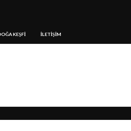
DOĞA KEŞFİ
İLETİŞİM
!