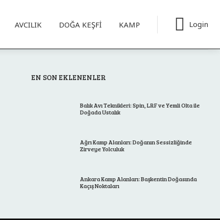
Login
AVCILIK
DOĞA KEŞFİ
KAMP
EN SON EKLENENLER
Balık Avı Teknikleri: Spin, LRF ve Yemli Olta ile
Doğada Ustalık
Ağrı Kamp Alanları: Doğanın Sessizliğinde
Zirveye Yolculuk
Ankara Kamp Alanları: Başkentin Doğasında
Kaçış Noktaları