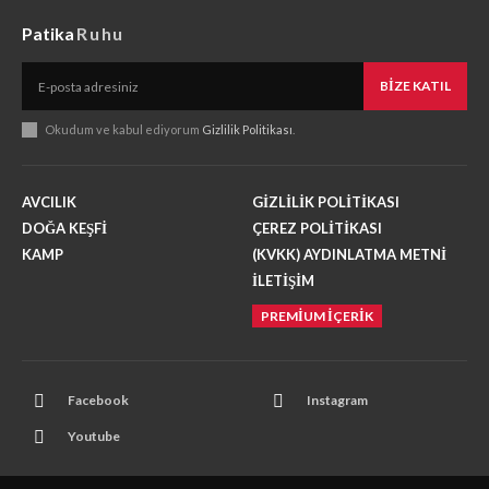
Patika
Ruhu
BIZE KATIL
Okudum ve kabul ediyorum
Gizlilik Politikası
.
AVCILIK
GİZLİLİK POLİTİKASI
DOĞA KEŞFİ
ÇEREZ POLİTİKASI
KAMP
(KVKK) AYDINLATMA METNİ
İLETİŞİM
PREMIUM İÇERIK
Facebook
Instagram
Youtube